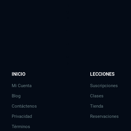
n
g
A
r
t
i
c
l
e
s
INICIO
LECCIONES
Mi Cuenta
Suscripciones
Blog
Clases
Contáctenos
Tienda
Privacidad
Reservaciones
Términos