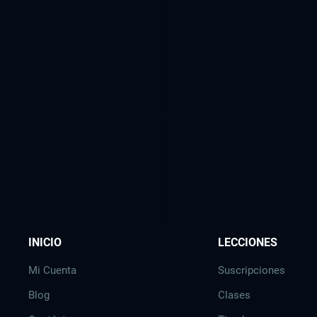
a
n
d
i
n
g
A
r
t
i
c
l
e
s
INICIO
LECCIONES
Mi Cuenta
Suscripciones
Blog
Clases