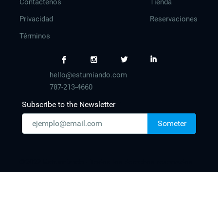
Contáctenos
Tienda
Privacidad
Reservaciones
Términos
F
I
L
I
hello@estumiando.com
787-213-4660
Subscribe to the Newsletter
Someter
©2022 Estrumiando - Todos los derechos reservados