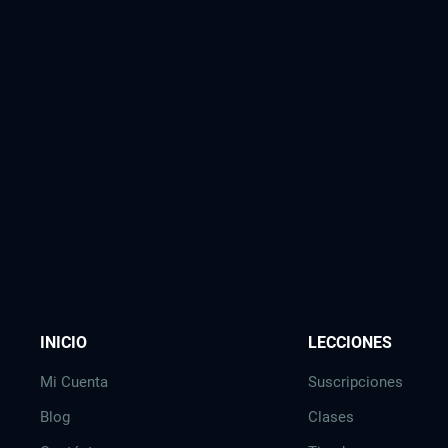
a
n
d
i
n
g
A
r
t
i
c
l
e
s
INICIO
LECCIONES
Mi Cuenta
Suscripciones
Blog
Clases