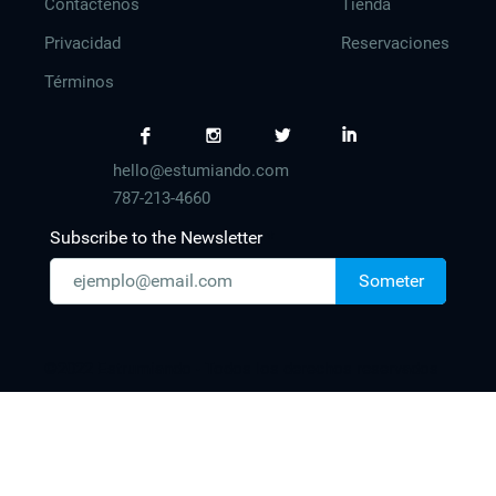
Contáctenos
Tienda
Privacidad
Reservaciones
Términos
F
I
L
I
hello@estumiando.com
787-213-4660
Subscribe to the Newsletter
Someter
©2022 Estrumiando - Todos los derechos reservados