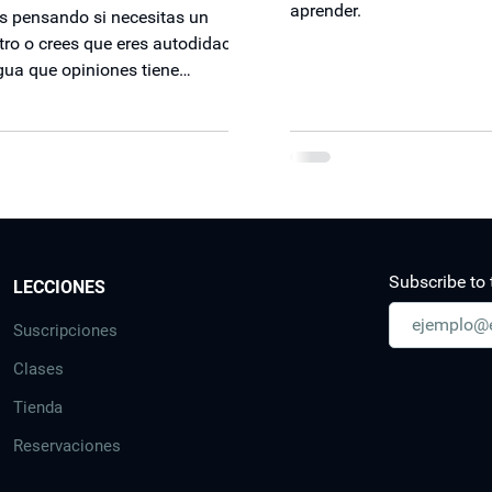
aprender.
s pensando si necesitas un
ro o crees que eres autodidacta?
gua que opiniones tiene
miando que te pueden ayudar.
Subscribe to 
LECCIONES
Suscripciones
Clases
Tienda
Reservaciones