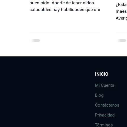
buen oído. Aparte de tener oídos
¿Esta
saludables hay habilidades que uno
maest
debe tener para ser un músico...
Averi
estru
INICIO
​This
Mi Cuenta
website
Blog
was
created
Contáctenos
by
Diéresis
Privacidad
Brand
Términos