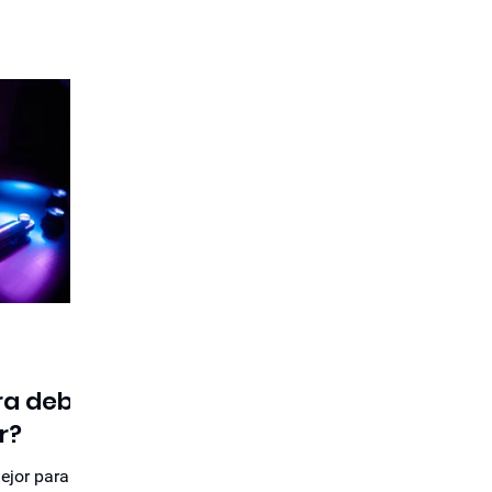
ra debo
r?
ejor para